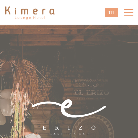
TR
EN
DE
RU